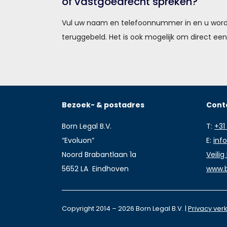
of vastgoedrecht spreken?
Vul uw naam en telefoonnummer in en u wordt
teruggebeld. Het is ook mogelijk om direct ee
Bezoek- & postadres
Cont
Born Legal B.V.
T:
+31
“Evoluon”
E:
inf
Noord Brabantlaan 1a
Veilig
5652 LA Eindhoven
www.b
Copyright 2014 –
2026 Born Legal B.V. |
Privacy verk