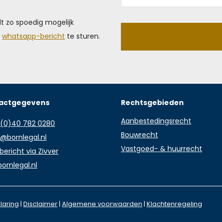
 zo spoedig mogelijk
n
whatsapp-bericht
te sturen.
actgegevens
Rechtsgebieden
Aanbestedingsrecht
 (0)40 782 0280
Bouwrecht
o@bornlegal.nl
Vastgoed- & huurrecht
 bericht via Zivver
ornlegal.nl
laring
|
Disclaimer
|
Algemene voorwaarden
|
Klachtenregeling