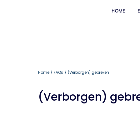
Ga
HOME
naar
inhoud
Home
FAQs
(Verborgen) gebreken
(Verborgen) gebr